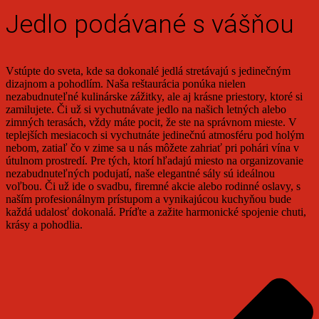
Jedlo podávané s vášňou
Vstúpte do sveta, kde sa dokonalé jedlá stretávajú s jedinečným
dizajnom a pohodlím. Naša reštaurácia ponúka nielen
nezabudnuteľné kulinárske zážitky, ale aj krásne priestory, ktoré si
zamilujete. Či už si vychutnávate jedlo na našich letných alebo
zimných terasách, vždy máte pocit, že ste na správnom mieste. V
teplejších mesiacoch si vychutnáte jedinečnú atmosféru pod holým
nebom, zatiaľ čo v zime sa u nás môžete zahriať pri pohári vína v
útulnom prostredí. Pre tých, ktorí hľadajú miesto na organizovanie
nezabudnuteľných podujatí, naše elegantné sály sú ideálnou
voľbou. Či už ide o svadbu, firemné akcie alebo rodinné oslavy, s
naším profesionálnym prístupom a vynikajúcou kuchyňou bude
každá udalosť dokonalá. Príďte a zažite harmonické spojenie chuti,
krásy a pohodlia.