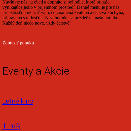
Navštívte nás na obed a doprajte si pohodlie, ktoré prináša
vynikajúce jedlo v príjemnom prostredí. Denné menu je pre nás
príležitosťou ukázať vám, čo znamená kvalitná a čerstvá kuchyňa,
pripravená s radosťou. Nezabudnite sa pozrieť na našu ponuku.
Každý deň niečo nové, vždy čerstvé!
Pripravené pre vás každý pracovný deň od 11:00 do 14:00
Zobraziť ponuku
Eventy a Akcie
Letné kino
1. máj