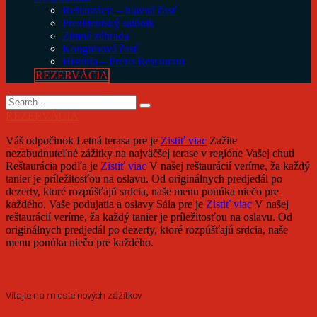
Reštaurácia – hlavná časť
Prezidentský salónik
Zimná záhrada
Kongresová časť
História – Prezo Restaurant
REZERVÁCIA
REZERVÁCIA
Váš odpočinok
Letná terasa
pre
je
Zistiť viac
Zažite
nezabudnuteľné zážitky na najväčšej terase v regióne
Vašej chuti
Reštaurácia
podľa
je
Zistiť viac
V našej reštaurácií veríme, ža každý
tanier je príležitosťou na oslavu. Od originálnych predjedál po
dezerty, ktoré rozpúšťajú srdcia, naše menu ponúka niečo pre
každého.
Vaše podujatia a oslavy
Sála
pre
je
Zistiť viac
V našej
reštaurácií veríme, ža každý tanier je príležitosťou na oslavu. Od
originálnych predjedál po dezerty, ktoré rozpúšťajú srdcia, naše
menu ponúka niečo pre každého.
Vitajte na mieste nových zážitkov