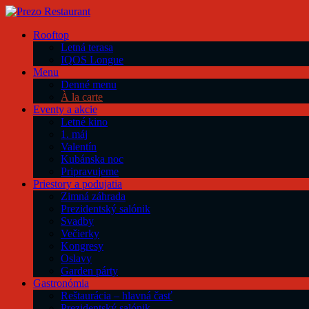
Rooftop
Letná terasa
IQOS Longue
Menu
Denné menu
À la carte
Eventy a akcie
Letné kino
1. máj
Valentín
Kubánska noc
Pripravujeme
Priestory a podujatia
Zimná záhrada
Prezidentský salónik
Svadby
Večierky
Kongresy
Oslavy
Garden párty
Gastronómia
Reštaurácia – hlavná časť
Prezidentský salónik