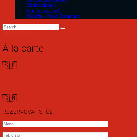
Zimná záhrada
Kongresová časť
História – Prezo Restaurant
REZERVÁCIA
À la carte
🇸🇰
🇬🇧
REZERVOVAŤ STÔL